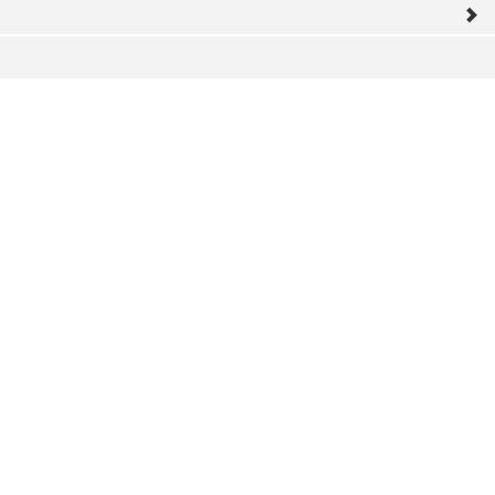
POKER