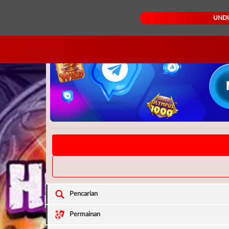
UND
Pencarian
Permainan