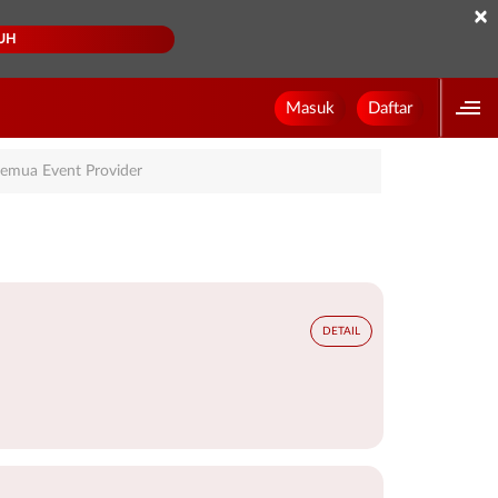
×
UH
Masuk
Daftar
emua Event Provider
DETAIL