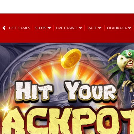
HOT GAMES
SLOTS
LIVE CASINO
RACE
OLAHRAGA