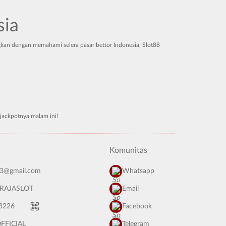
sia
kan dengan memahami selera pasar bettor Indonesia, Slot88
jackpotnya malam ini!
Komunitas
3@gmail.com
Whatsapp
RAJASLOT
Email
3226
Facebook
FFICIAL
Telegram