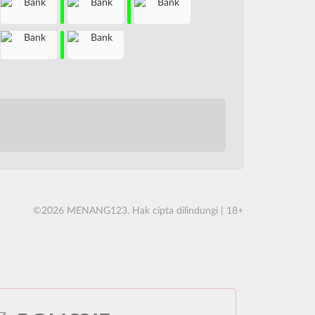
©2026 MENANG123. Hak cipta dilindungi | 18+