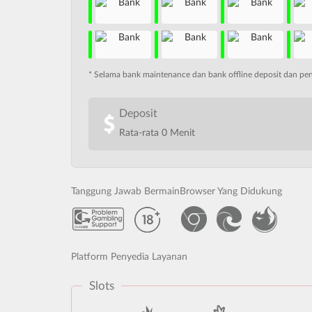
* Selama bank maintenance dan bank offline deposit dan pen
Deposit
Rata-rata 0 Menit
Tanggung Jawab Bermain
Browser Yang Didukung
Platform Penyedia Layanan
Slots