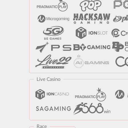
Live Casino
Race