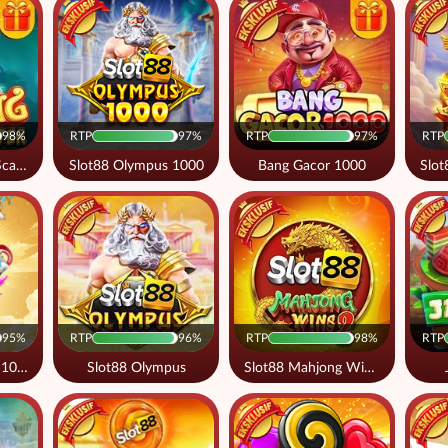
98%
RTP
97%
RTP
97%
RTP
Wukong - Black Scatter
Slot88 Olympus 1000
Bang Gacor 1000
95%
RTP
96%
RTP
98%
RTP
Starlight Princess 1000
Slot88 Olympus
Slot88 Mahjong Wins 2