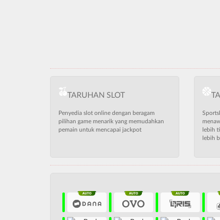
TARUHAN SLOT
T
Penyedia slot online dengan beragam
Sports
pilihan game menarik yang memudahkan
menawa
pemain untuk mencapai jackpot
lebih 
lebih 