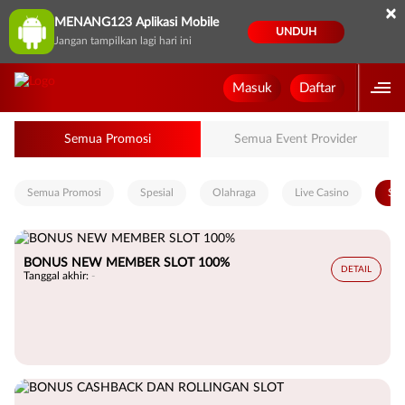
×
MENANG123 Aplikasi Mobile
UNDUH
Jangan tampilkan lagi hari ini
Masuk
Daftar
Semua Promosi
Semua Event Provider
Semua Promosi
Spesial
Olahraga
Live Casino
Slo
BONUS NEW MEMBER SLOT 100%
DETAIL
Tanggal akhir:
-