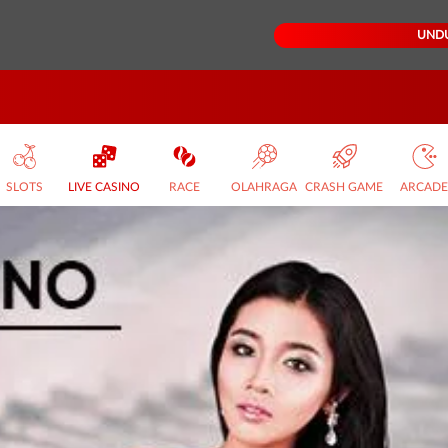
UND
SLOTS
LIVE CASINO
RACE
OLAHRAGA
CRASH GAME
ARCADE