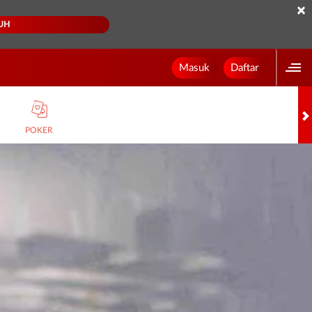
×
UH
Masuk
Daftar
POKER