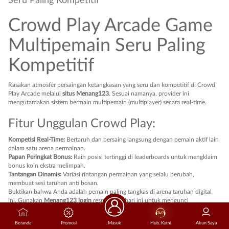
Seru Paling Kompetitif
Crowd Play Arcade Game
Multipemain Seru Paling
Kompetitif
Rasakan atmosfer persaingan ketangkasan yang seru dan kompetitif di Crowd
Play Arcade melalui
situs Menang123
. Sesuai namanya, provider ini
mengutamakan sistem bermain multipemain (multiplayer) secara real-time.
Fitur Unggulan Crowd Play:
Kompetisi Real-Time:
Bertaruh dan bersaing langsung dengan pemain aktif lain
dalam satu arena permainan.
Papan Peringkat Bonus:
Raih posisi tertinggi di leaderboards untuk mengklaim
bonus koin ekstra melimpah.
Tantangan Dinamis:
Variasi rintangan permainan yang selalu berubah,
membuat sesi taruhan anti bosan.
Buktikan bahwa Anda adalah pemain paling tangkas di arena taruhan digital
ini. Gunakan
Menang123 login
resmi Anda hari ini untuk mengunci
kemenangan besar Anda.
Beranda
Promosi
Masuk
Hub. Kami
Akun Saya