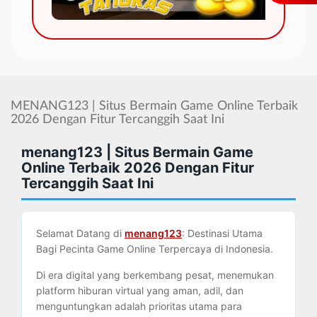
MENANG123 | Situs Bermain Game Online Terbaik
2026 Dengan Fitur Tercanggih Saat Ini
menang123 | Situs Bermain Game
Online Terbaik 2026 Dengan Fitur
Tercanggih Saat Ini
Selamat Datang di
menang123
: Destinasi Utama
Bagi Pecinta Game Online Terpercaya di Indonesia.
Di era digital yang berkembang pesat, menemukan
platform hiburan virtual yang aman, adil, dan
menguntungkan adalah prioritas utama para