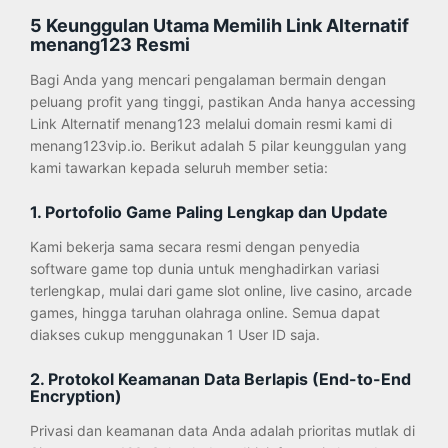
5 Keunggulan Utama Memilih Link Alternatif
menang123 Resmi
Bagi Anda yang mencari pengalaman bermain dengan
peluang profit yang tinggi, pastikan Anda hanya accessing
Link Alternatif menang123 melalui domain resmi kami di
menang123vip.io. Berikut adalah 5 pilar keunggulan yang
kami tawarkan kepada seluruh member setia:
1. Portofolio Game Paling Lengkap dan Update
Kami bekerja sama secara resmi dengan penyedia
software game top dunia untuk menghadirkan variasi
terlengkap, mulai dari game slot online, live casino, arcade
games, hingga taruhan olahraga online. Semua dapat
diakses cukup menggunakan 1 User ID saja.
2. Protokol Keamanan Data Berlapis (End-to-End
Encryption)
Privasi dan keamanan data Anda adalah prioritas mutlak di