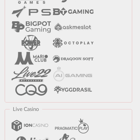
Live Casino