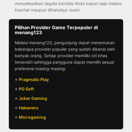
menyelesaikan segala kendala Anda kapan saja melalui
livechat maupun WhatsApp resmi.
Pilihan Provider Game Terpopuler di
menang123
Melalui menang123, pengunjung dapat menemukan
beberapa provider populer yang sudah dikenal oleh
banyak orang. Setiap provider memiliki ciri khas
tersendiri sehingga pengguna dapat memilih sesuai
preferensi masing-masing:
⭐
Pragmatic Play
⭐
PG Soft
⭐
Joker Gaming
⭐
Habanero
⭐
Microgaming