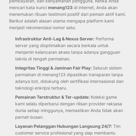
pembayaran, dan kenyamanan pengguna. Ketika Anda
mencari kata kunci
menang123
di internet, Anda akan
menemukan ribuan testimoni positif dari pemain aktif kami.
Berikut adalah alasan utama mengapa platform kami
menjadi rekomendasi nomor satu:
Infrastruktur Anti-Lag & Nexus Server:
Performa
server yang dioptimalkan secara berkala untuk
menjamin kelancaran akses tanpa adanya gangguan
teknis di tengah permainan.
Integritas Tinggi & Jaminan Fair Play:
Seluruh sistem
permainan di menang123 dipastikan transparan tanpa
adanya bot, didukung oleh sertifikasi internasional dan
teknologi enkripsi terbaru.
Pemainan Terstruktur & Ter-update:
Koleksi game
kami selalu diperbarui dengan rilisan provider raksasa
dunia setiap minggunya, memastikan Anda tidak akan
pernah bosan.
Layanan Pelanggan Hubungan Langsung 24/7:
Tim
customer service profesional yang siap membantu