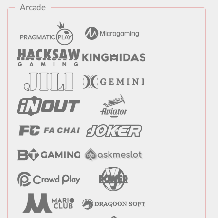
Arcade