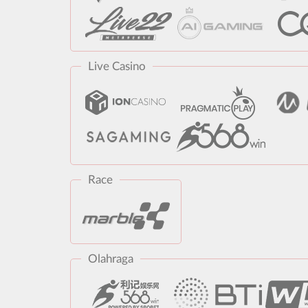
Live Casino
Race
Olahraga