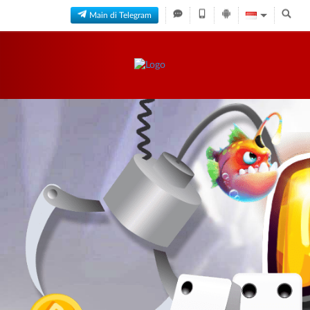
Main di Telegram