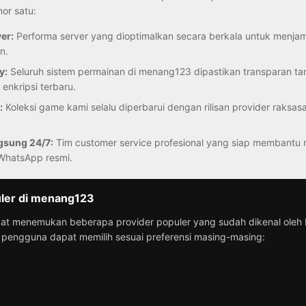
or satu:
er:
Performa server yang dioptimalkan secara berkala untuk menja
n.
y:
Seluruh sistem permainan di menang123 dipastikan transparan ta
 enkripsi terbaru.
:
Koleksi game kami selalu diperbarui dengan rilisan provider raksa
gsung 24/7:
Tim customer service profesional yang siap membantu 
 WhatsApp resmi.
uler di menang123
at menemukan beberapa provider populer yang sudah dikenal oleh b
ga pengguna dapat memilih sesuai preferensi masing-masing: