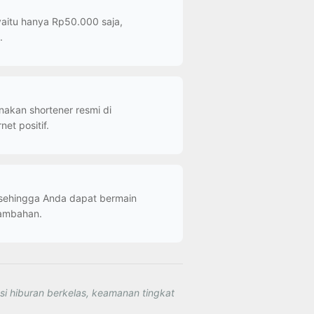
yaitu hanya Rp50.000 saja,
.
nakan shortener resmi di
et positif.
 sehingga Anda dapat bermain
tambahan.
si hiburan berkelas, keamanan tingkat