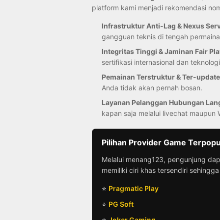
platform kami menjadi rekomendasi nom
Infrastruktur Anti-Lag & Nexus Serv
gangguan teknis di tengah permaina
Integritas Tinggi & Jaminan Fair Pla
sertifikasi internasional dan teknologi
Pemainan Terstruktur & Ter-update
Anda tidak akan pernah bosan.
Layanan Pelanggan Hubungan Lan
kapan saja melalui livechat maupun
Pilihan Provider Game Terpop
Melalui menang123, pengunjung dap
memiliki ciri khas tersendiri sehing
⭐
Pragmatic Play
⭐
PG Soft
⭐
Joker Gaming