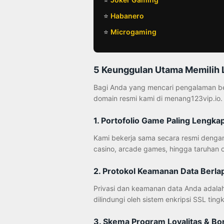
⭐
Habanero
⭐
Microgaming
5 Keunggulan Utama Memilih 
Bagi Anda yang mencari pengalaman ber
domain resmi kami di menang123vip.io.
1. Portofolio Game Paling Lengka
Kami bekerja sama secara resmi dengan 
casino, arcade games, hingga taruhan 
2. Protokol Keamanan Data Berla
Privasi dan keamanan data Anda adalah p
dilindungi oleh sistem enkripsi SSL ti
3. Skema Program Loyalitas & Bo