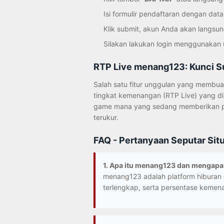
Isi formulir pendaftaran dengan dat
Klik submit, akun Anda akan langsun
Silakan lakukan login menggunakan 
RTP Live menang123: Kunci 
Salah satu fitur unggulan yang membua
tingkat kemenangan (RTP Live) yang dip
game mana yang sedang memberikan pelu
terukur.
FAQ - Pertanyaan Seputar Si
1. Apa itu menang123 dan mengapa
menang123 adalah platform hiburan g
terlengkap, serta persentase kemena