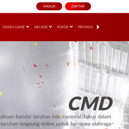
MASUK
DAFTAR
PROMOSI
CRASH GAME
ARCADE
POKER
CMD
sahaan bandar taruhan internasional, fokus dalam
taruhan langsung online untuk beragam olahraga