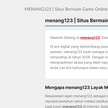
MENANG123 | Situs Bermain Game Online Te
menang123 | Situs Bermain
Selamat Datang di
menang123
: Des
Di era digital yang berkembang pes
pemain. menang123 hadir sebagai p
tertandingi di tahun 2026. Dengan 
menghadirkan akses yang lebih cepat
Anda cari kini terkumpul dalam sat
Mengapa menang123 Layak Men
Kesuksesan agen menang123 sebagai sala
reputasi bertahun-tahun melalui dedika
kata kunci
menang123
di internet, An