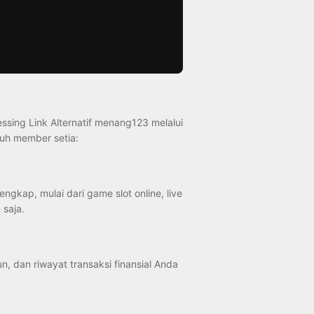
sing Link Alternatif menang123 melalui
ruh member setia:
gkap, mulai dari game slot online, live
 saja.
n, dan riwayat transaksi finansial Anda