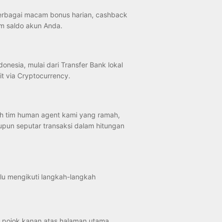
erbagai macam bonus harian, cashback
am saldo akun Anda.
onesia, mulai dari Transfer Bank lokal
it via Cryptocurrency.
eh tim human agent kami yang ramah,
pun seputar transaksi dalam hitungan
lu mengikuti langkah-langkah
i pojok kanan atas halaman utama.