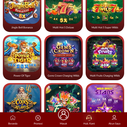
Jingle Bell Bonanza
Multi Hot 5 Deluxe
Multi Hot 5 Super Wilds
Power Of Tiger
Gems Crown Charging Wilds
Multi Fruits Charging Wilds
Beranda
Promosi
Masuk
Hub. Kami
Akun Saya
Coins Of Atlantis
Foxy Hot 20
WildMultiStar