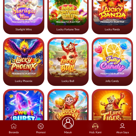
Starlight Wins
Lucky Fortune Tree
Lucky Panda
Lucky Phoenix
Lucky Bull
Jelly Candy
Beranda
Promosi
Masuk
Hub. Kami
Akun Saya
Sweet Burst
Lucky MonKey
Lucky Tiger