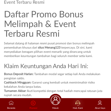
Event Terbaru Resmi
Daftar Promo Bonus
Melimpah & Event
Terbaru Resmi
Selamat datang di halaman resmi pusat promosi dan bonus melimpah
persembahan khusus dari
situs Menang123
terpercaya. Di sini, kami
menyediakan beragam pilihan event menarik yang dirancang untuk
memberikan keuntungan tambahan bagi seluruh member setia kami.
Klaim Keuntungan Anda Hari Ini:
Bonus Deposit Harian:
Tambahan modal segar setiap kali Anda melakukan
pengisian saldo.
Cashback Mingguan:
Garansi uang kembali untuk meminimalisir risiko
kekalahan Anda tanpa batas.
Turnamen Akbar:
Ikuti kompetisi dengan total hadiah mencapai ratusan juta
rupiah secara mudah.
Setiap promosi dirancang dengan syarat yang sangat bersahabat. Akses
Menang123 link
alternatif sekarang, manfaatkan setiap promo yang tersedia,
dan perbesar peluang menang Anda hari ini juga.
Beranda
Promosi
Masuk
Hub. Kami
Akun Saya