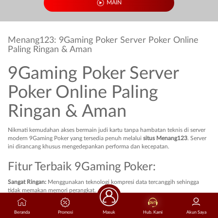
MAIN
Menang123: 9Gaming Poker Server Poker Online
Paling Ringan & Aman
9Gaming Poker Server
Poker Online Paling
Ringan & Aman
Nikmati kemudahan akses bermain judi kartu tanpa hambatan teknis di server
modern 9Gaming Poker yang tersedia penuh melalui
situs Menang123
. Server
ini dirancang khusus mengedepankan performa dan kecepatan.
Fitur Terbaik 9Gaming Poker:
Sangat Ringan:
Menggunakan teknologi kompresi data tercanggih sehingga
tidak memakan memori perangkat.
Kompetisi Asli:
Hadapi ribuan pemain aktif dari seluruh Indonesia tanpa
campur tangan bot.
Beranda
Promosi
Masuk
Hub. Kami
Akun Saya
Penarikan Instan:
Nikmati sistem withdraw tercepat tanpa potongan langsung