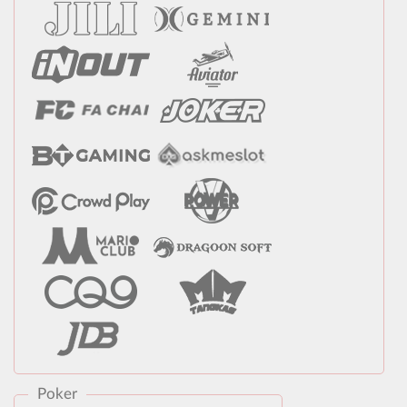
Poker