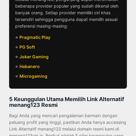
beberapa provider populer yang sudah dikenal oleh
banyak orang. Setiap provider memiliki ciri khas
tersendiri sehingga pengguna dapat memilih sesuai
preferensi masing-masing:
⭐
Pragmatic Play
⭐
PG Soft
⭐
Joker Gaming
⭐
Habanero
⭐
Microgaming
5 Keunggulan Utama Memilih Link Alternatif
menang123 Resmi
Bagi Anda yang mencari pengalaman bermain dengan
peluang profit yang tinggi, pastikan Anda hanya accessing
Link Alternatif menang123 melalui domain resmi kami di
menang123vip.io. Berikut adalah 5 pilar keunggulan yang