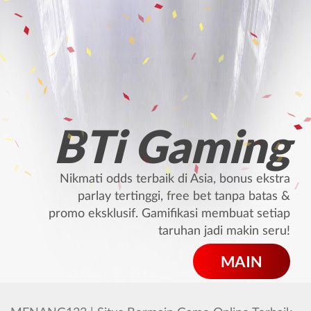
BTi Gaming
Nikmati odds terbaik di Asia, bonus ekstra
parlay tertinggi, free bet tanpa batas &
promo eksklusif. Gamifikasi membuat setiap
taruhan jadi makin seru!
MAIN