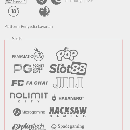
dilindungi | 18+
Platform Penyedia Layanan
Slots