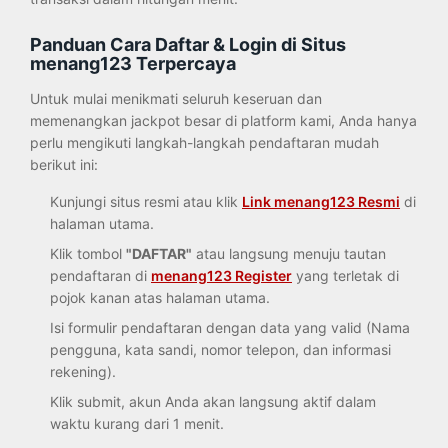
Panduan Cara Daftar & Login di Situs
menang123 Terpercaya
Untuk mulai menikmati seluruh keseruan dan
memenangkan jackpot besar di platform kami, Anda hanya
perlu mengikuti langkah-langkah pendaftaran mudah
berikut ini:
Kunjungi situs resmi atau klik
Link menang123 Resmi
di
halaman utama.
Klik tombol
"DAFTAR"
atau langsung menuju tautan
pendaftaran di
menang123 Register
yang terletak di
pojok kanan atas halaman utama.
Isi formulir pendaftaran dengan data yang valid (Nama
pengguna, kata sandi, nomor telepon, dan informasi
rekening).
Klik submit, akun Anda akan langsung aktif dalam
waktu kurang dari 1 menit.