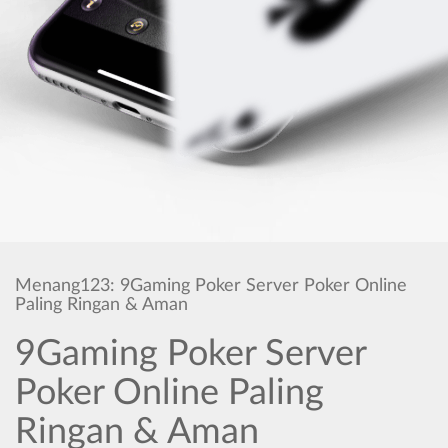
Menang123: 9Gaming Poker Server Poker Online
Paling Ringan & Aman
9Gaming Poker Server
Poker Online Paling
Ringan & Aman