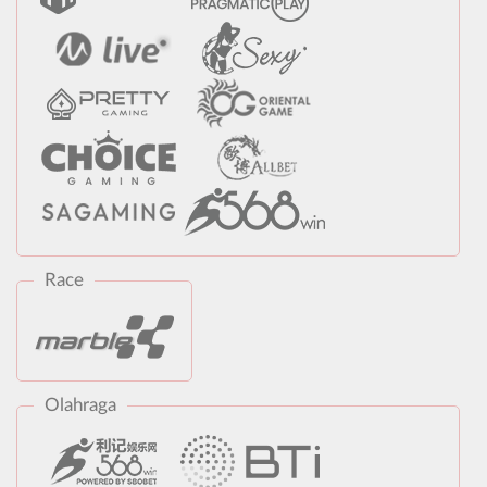
Race
Olahraga