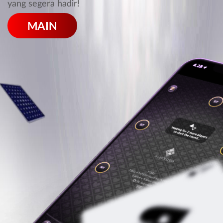
yang segera hadir!
MAIN