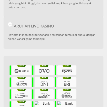
odds yang lebih tinggi, dan menyediakan pilihan yang lebih banyak
untuk pemain.
TARUHAN LIVE KASINO
Platform Pilihan bagi perusahaan-perusahaan terbaik di dunia, dengan
pilihan variasi game terbanyak