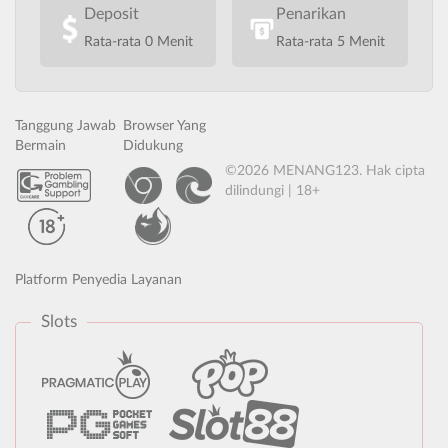
Deposit
Penarikan
Rata-rata 0 Menit
Rata-rata 5 Menit
Tanggung Jawab
Browser Yang
Bermain
Didukung
©2026 MENANG123. Hak cipta
dilindungi | 18+
Platform Penyedia Layanan
Slots