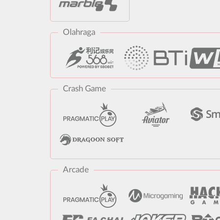
Olahraga
Crash Game
Arcade