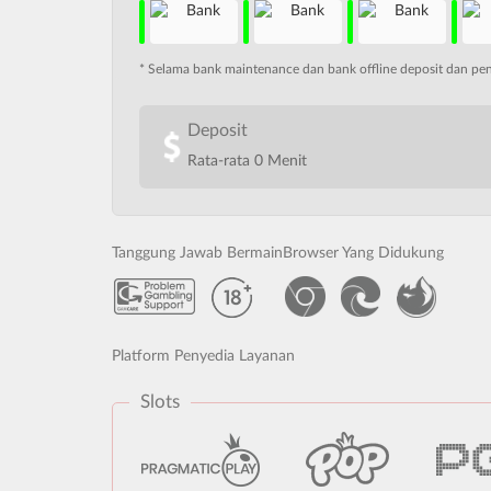
* Selama bank maintenance dan bank offline deposit dan pen
Deposit
Rata-rata 0 Menit
Tanggung Jawab Bermain
Browser Yang Didukung
Platform Penyedia Layanan
Slots