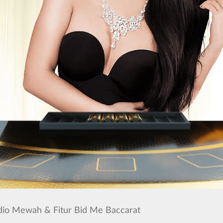
dio Mewah & Fitur Bid Me Baccarat