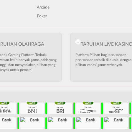
Arcade
Poker
ARUHAN OLAHRAGA
TARUHAN LIVE KASIN
book Gaming Platform Terbaik
Platform Pilihan bagi perusahaan-
rkan lebih banyak game, odds yang
perusahaan terbaik di dunia, dengan
tinggi, dan menyediakan pilihan yang
pilihan variasi game terbanyak
banyak untuk pemain.