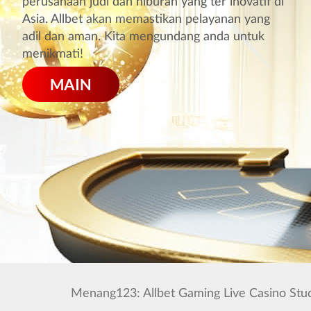
perusahaan judi dan hiburan yang ter inovatif di
Asia. Allbet akan memastikan pelayanan yang
adil dan aman. Kita mengundang anda untuk
menikmati!
MAIN
Menang123: Allbet Gaming Live Casino Stu