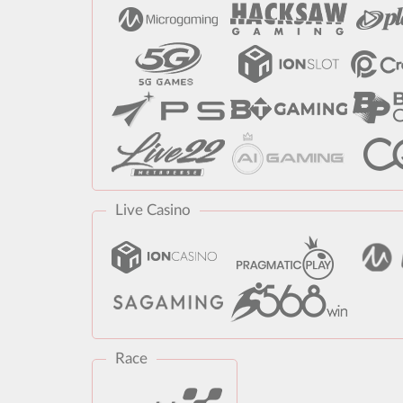
Live Casino
Race