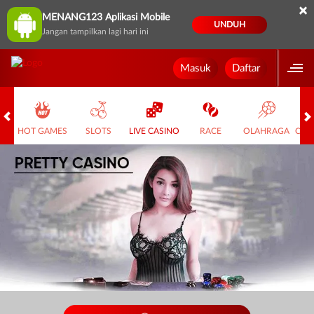
×
MENANG123 Aplikasi Mobile
UNDUH
Jangan tampilkan lagi hari ini
Masuk
Daftar
HOT GAMES
SLOTS
LIVE CASINO
RACE
OLAHRAGA
CRA